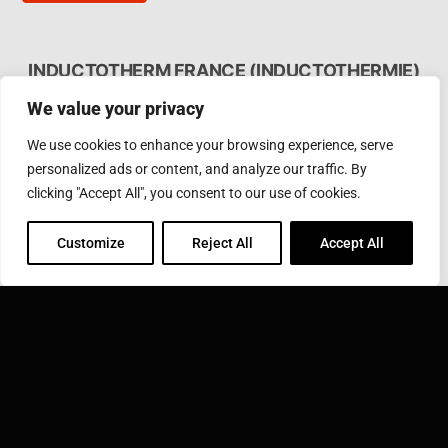
INDUCTOTHERM FRANCE (INDUCTOTHERMIE)
LE SARIA, 14 Avenue de SARIA, 77700 SERRIS
We value your privacy
Phone: 33 (0)1 64 17 99 19
We use cookies to enhance your browsing experience, serve
Email:
sav@inductothermie.fr
personalized ads or content, and analyze our traffic. By
clicking "Accept All", you consent to our use of cookies.
INDUCTOTHERM GROUP
En savoir plus sur Inductotherm Group et nos 40
Customize
Reject All
Accept All
entreprises à travers le monde.
VISIT INDUCTOTHERM GROUP »
Inductotherm France (Inductothermie) fait partie de: