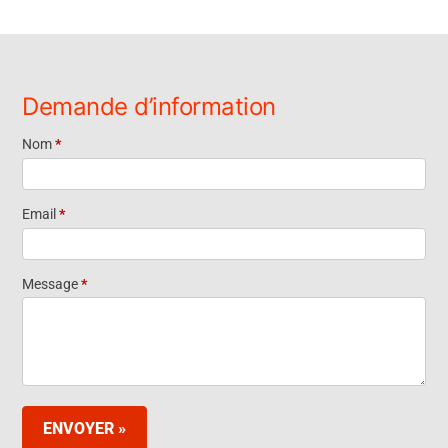
Demande d’information
Nom
*
Request
Information
Email
*
- FR
Message
*
ENVOYER »