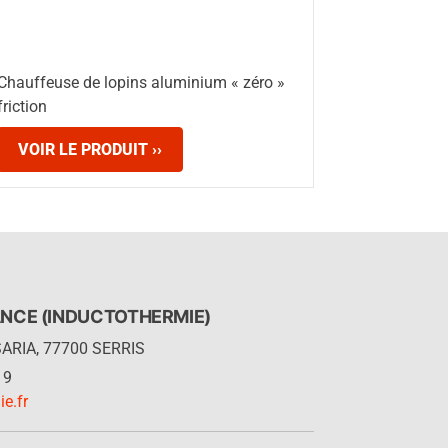
Chauffeuse de lopins aluminium « zéro »
friction
VOIR LE PRODUIT ››
NCE (INDUCTOTHERMIE)
SARIA, 77700 SERRIS
19
e.fr